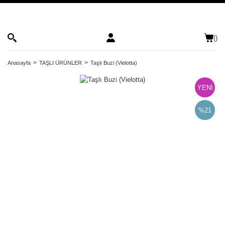
(
)
Anasayfa
TAŞLI ÜRÜNLER
Taşlı Buzi (Vielotta)
YENİ
%21