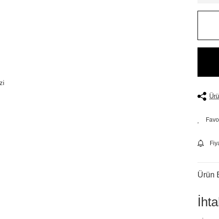
Ürü
Fiy
Ürün B
İht