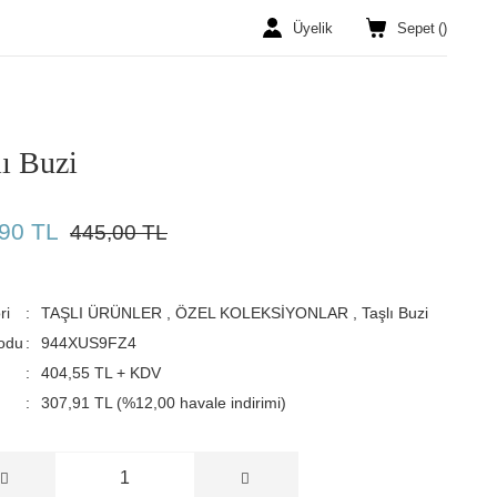
Üyelik
Sepet
(
)
lı Buzi
90 TL
445,00 TL
ri
TAŞLI ÜRÜNLER
,
ÖZEL KOLEKSİYONLAR
,
Taşlı Buzi
odu
944XUS9FZ4
404,55 TL + KDV
307,91 TL (%12,00 havale indirimi)