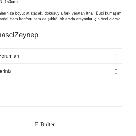
N (150cm)
larınıza boyut atlatacak, dokusuyla fark yaratan İthal Buzi kumaşım
larda! Hem konforu hem de şıklığı bir arada arayanlar için özel olarak
asciZeynep
Yorumları
eriniz
E-Bülten