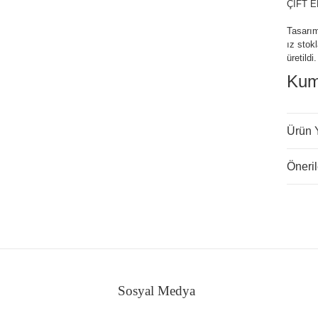
ÇİFT E
Tasarım
ız stok
üretildi.
Kum
Ürün 
Öneril
Sosyal Medya