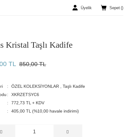
Üyelik
Sepet
(
)
s Kristal Taşlı Kadife
00 TL
850,00 TL
ri
ÖZEL KOLEKSİYONLAR
,
Taşlı Kadife
odu
XKRZETSYC6
772,73 TL + KDV
405,00 TL (%10,00 havale indirimi)