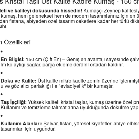
s Kristal Taşlı Üst Kalite Kadife Kumaş - 150 c
feti ve kaliteyi dokusunda hissedin!
Kumaşçı Zeynep kalitesiyl
e kumaş, hem geleneksel hem de modern tasarımlarınız için en 
dan fistana, abiyeden özel tasarım ceketlere kadar her türlü dik
ihi.
 Özellikleri
En Bilgisi:
150 cm (Çift En) – Geniş en avantajı sayesinde şalv
im kolaylığı sağlar, parça ekleme derdini ortadan kaldırır.
Doku ve Kalite:
Üst kalite mikro kadife zemin üzerine işlenmişt
u ve göz alıcı parlaklığı ile "evladiyelik" bir kumaştır.
Taş İşçiliği:
Yüksek kaliteli kristal taşlar, kumaş üzerine özel p
Kullanım ve temizleme talimatlarına uyulduğunda dökülme yapm
Kullanım Alanları:
Şalvar, fistan, yöresel kıyafetler, abiye elbis
tasarımları için uygundur.